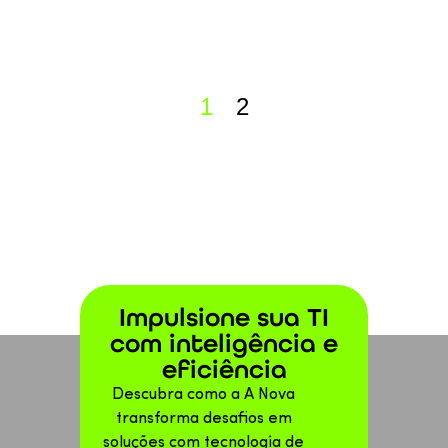
1
2
Impulsione sua TI
com inteligência e
eficiência
Descubra como a A Nova
transforma desafios em
soluções com tecnologia de