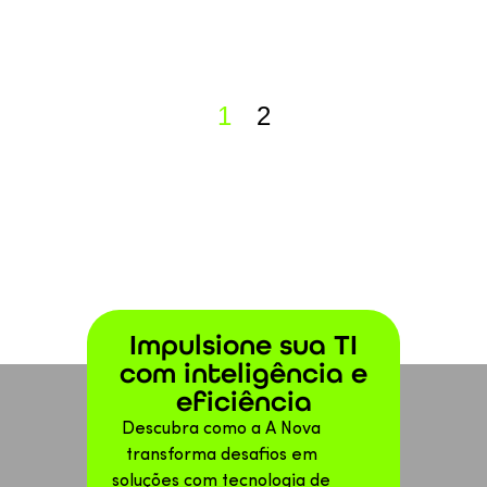
1
2
Impulsione sua TI
com inteligência e
eficiência
Descubra como a A Nova
transforma desafios em
soluções com tecnologia de