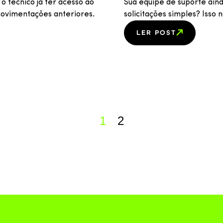
 técnico já ter acesso ao
Sua equipe de suporte ain
 movimentações anteriores.
solicitações simples? Isso
LER POST
1
2