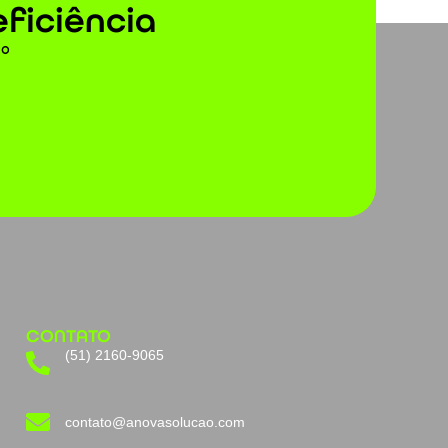
eficiência
to
CONTATO
(51) 2160-9065
contato@anovasolucao.com