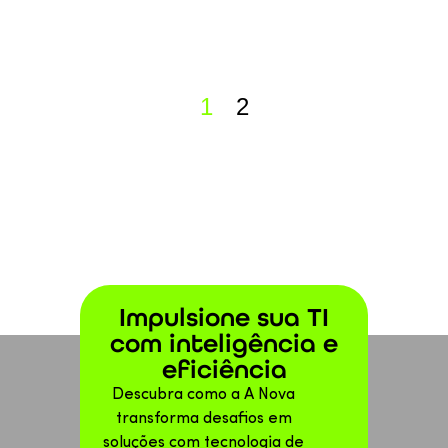
1
2
Impulsione sua TI
com inteligência e
eficiência
Descubra como a A Nova
transforma desafios em
soluções com tecnologia de